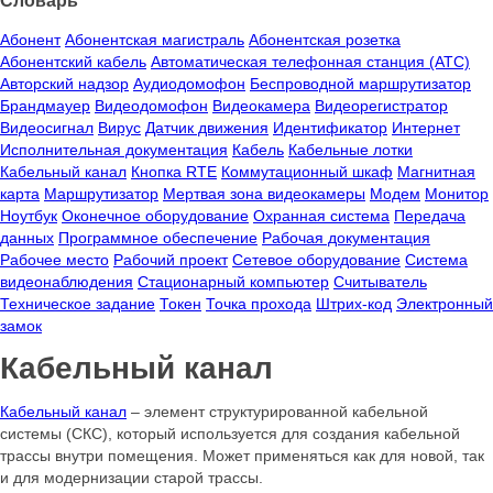
Словарь
Абонент
Абонентская магистраль
Абонентская розетка
Абонентский кабель
Автоматическая телефонная станция (АТС)
Авторский надзор
Аудиодомофон
Беспроводной маршрутизатор
Брандмауер
Видеодомофон
Видеокамера
Видеорегистратор
Видеосигнал
Вирус
Датчик движения
Идентификатор
Интернет
Исполнительная документация
Кабель
Кабельные лотки
Кабельный канал
Кнопка RTE
Коммутационный шкаф
Магнитная
карта
Маршрутизатор
Мертвая зона видеокамеры
Модем
Монитор
Ноутбук
Оконечное оборудование
Охранная система
Передача
данных
Программное обеспечение
Рабочая документация
Рабочее место
Рабочий проект
Сетевое оборудование
Система
видеонаблюдения
Стационарный компьютер
Считыватель
Техническое задание
Токен
Точка прохода
Штрих-код
Электронный
замок
Кабельный канал
Кабельный канал
– элемент структурированной кабельной
системы (СКС), который используется для создания кабельной
трассы внутри помещения. Может применяться как для новой, так
и для модернизации старой трассы.