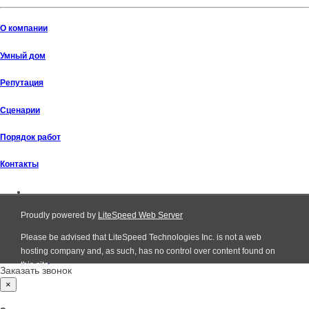
О компании
Умный дом
Репутация
Сценарии
Порядок работ
Контакты
Proudly powered by
LiteSpeed Web Server
Please be advised that LiteSpeed Technologies Inc. is not a web
Все права защищены © 2011 - 2026
hosting company and, as such, has no control over content found on
+7 (495) 411-32-49
this site.
Заказать звонок
×