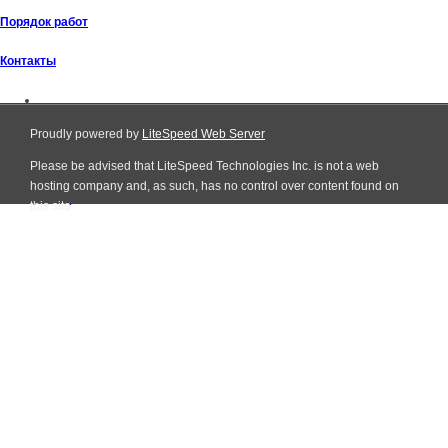
Порядок работ
Контакты
Proudly powered by
LiteSpeed Web Server
Please be advised that LiteSpeed Technologies Inc. is not a web
Все права защищены © 2011 - 2026
hosting company and, as such, has no control over content found on
+7 (495) 411-32-49
this site.