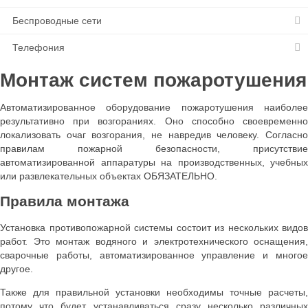
Беспроводные сети
Установка видеонаблюдения в квартире
Эксклюзив
Телефония
Проектирование и монтаж систем видеонаблюдения
Wi-Fi
Беспроводное видеонаблюдение
Wi-Fi роутер
IP-телефония
Монтаж систем пожаротушения
Видеонаблюдение для частного дома: готовые комплекты
WIMAX
Мини АТС
Автоматизированное оборудование пожаротушения наиболее
результативно при возгораниях. Оно способно своевременно
локализовать очаг возгорания, не навредив человеку. Согласно
правилам пожарной безопасности, присутствие
автоматизированной аппаратуры на производственных, учебных
или развлекательных объектах ОБЯЗАТЕЛЬНО.
Правила монтажа
Установка противопожарной системы состоит из нескольких видов
работ. Это монтаж водяного и электротехнического оснащения,
сварочные работы, автоматизированное управление и многое
другое.
Также для правильной установки необходимы точные расчеты,
потому что будет устанавливаться сразу несколько различных